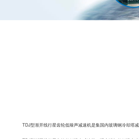
TDJ型渐开线行星齿轮低噪声减速机是集国内玻璃钢冷却塔