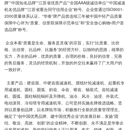
牌”“中国知名品牌”“江苏省优质产品”“全国AAA级诚信单位”“中国减速
机名优品牌”“江苏省重合同守信用企业”称号。企业
曾
通过ISO9001-
2000质量体系认证。“华泰”牌产品曾连续三年被中国中轻产品质量
保障中心评为“质量、信誉双保障示范单位”和“安全放心购物•用户首
选品牌”称号。
企业本着“质量是生命、服务是灵魂”的宗旨，实行“比质量、比价
格、比信誉、比品种、比服务”的经营方针。以独特的思路，雄厚的
实力，齐全的品种，优质的质量，合理的价格，良好的信誉，完善
的售后服务，灵活的经营机制，开放的外交往来赢得了广大用户的
一致好评。
主要产品：硬齿面、中硬齿面减速机、摆线针轮减速机、起重机专
用减速机、圆柱、圆弧、斜齿、伞齿、锥齿、轴装式、齿轮减速
机、圆弧、圆柱蜗轮蜗杆及升降机、油冷、风冷、油浸、外装式、
电动滚筒、冷却塔专用减速机等。公司坚持实施名牌推进战略。坚
持以质量创品牌，以名牌拓市场，积极推行全新的质量管理理念。
确定了“创中国优秀品牌、建中国优秀企业”的发展目标，发扬“团
结、敬业、高效、创新”的企业精神。不断创新、永不满足是华泰企
业发展的准则。新的世纪华泰人正以严谨、务实、稳健、创新、求