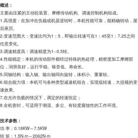
概述：
主要由压紧的主动轮装置、摩檫传动机构、调速控制机构组成。
1.高强度：在加冲击负栽或机器逆转时，本机性能可靠，能精确转动，屋
后座历。
2.变速范围大：变速比均为1：5，即输出转速可在1：45至1：7.25之间
任意变化。
3.调速精度高：调速精度为1--0.5转。
4.性能稳定：本机的传动部件都经过特殊的热处理，精密度加工摩檫部
位，润滑良好，运行平稳、噪音低、寿命长。
5.同轴结构：输入轴、输出轴同向旋转，体积小、重量轻。
6.组合能力强：本机可与各种类型减速机组合，实现低转速，大扭规的变
速效果。
7.在允许负载的情况下，调定的转速恒定；
8.全机密封，可适用于潮湿、多尘、有轻度腐蚀性的工作环境。
技术参数：
功 率：0.18KW～7.5KW
转 矩：1.5N·m～2062N·m