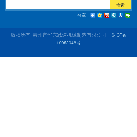
搜索
分享：
苏ICP备
版权所有 泰州市华东减速机械制造有限公司
19053948号