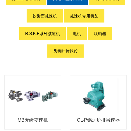
软齿面减速机
减速机专用机架
R.S.K.F系列减速机
电机
联轴器
风机叶片轮毂
MB无级变速机
GL-P锅炉炉排减速器