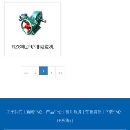
RZS电炉炉排减速机
1
<<
<
>
>>
关于我们
|
新闻中心
|
产品中心
|
售后服务
|
荣誉资质
|
下载中心
|
联系我们